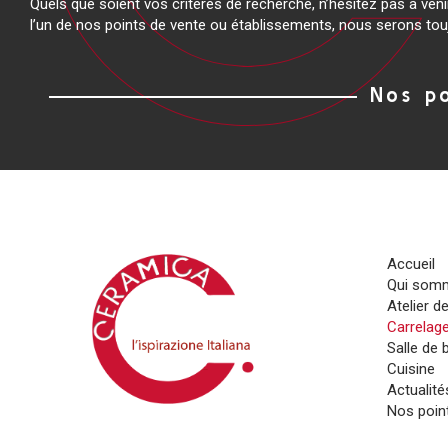
Quels que soient vos critères de recherche, n’hésitez pas à ven
l’un de nos points de vente ou établissements, nous serons touj
Nos p
Accueil
Qui som
Atelier d
Carrelag
Salle de 
Cuisine
Actualité
Nos poin