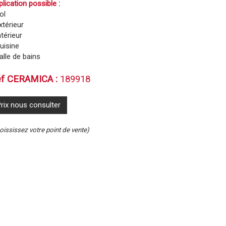
lication possible :
ol
xtérieur
ntérieur
Cuisine
alle de bains
f CERAMICA :
189918
rix nous consulter
oississez votre point de vente)