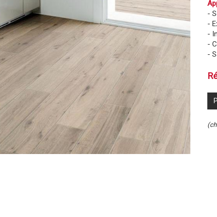
App
- S
- E
- I
- 
- S
Ré
P
(ch