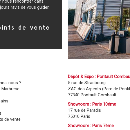
ir nous rencontrer dans
ours ravis de vous guider.
oints de vente
Dépôt & Expo : Pontault Combau
mes-nous ?
5 rue de Strasbourg
e Marbrerie
ZAC des Arpents (Parc de Pontill
e
77340 Pontault Combault
bains
Showroom : Paris 10éme
17 rue de Paradis
s
75010 Paris
ts de vente
Showroom : Paris 7éme