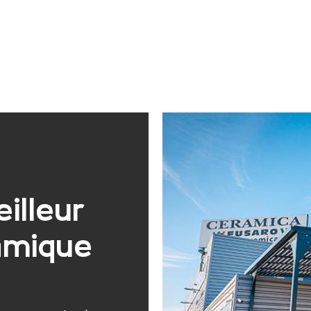
illeur
ramique