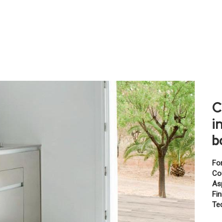
C
i
b
Fo
Cou
As
Fin
Te