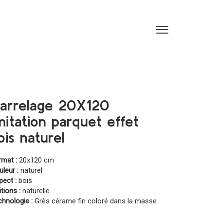
arrelage 20X120
mitation parquet effet
ois naturel
rmat :
20x120 cm
leur :
naturel
pect :
bois
itions :
naturelle
chnologie :
Grès cérame fin coloré dans la masse